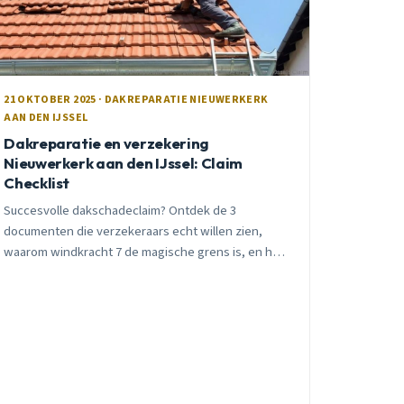
21 OKTOBER 2025 · DAKREPARATIE NIEUWERKERK
AAN DEN IJSSEL
Dakreparatie en verzekering
Nieuwerkerk aan den IJssel: Claim
Checklist
Succesvolle dakschadeclaim? Ontdek de 3
documenten die verzekeraars echt willen zien,
waarom windkracht 7 de magische grens is, en hoe
je €2.000+ gevolgschade voorkomt in Nieuwerkerk
aan den IJssel.