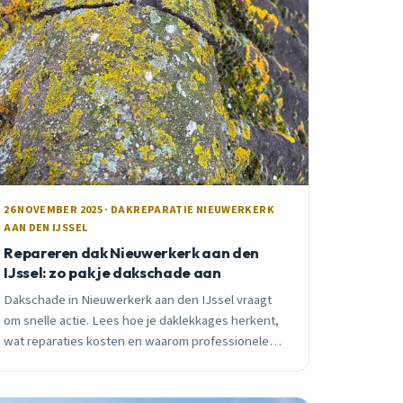
26 NOVEMBER 2025 · DAKREPARATIE NIEUWERKERK
AAN DEN IJSSEL
Repareren dak Nieuwerkerk aan den
IJssel: zo pak je dakschade aan
Dakschade in Nieuwerkerk aan den IJssel vraagt
om snelle actie. Lees hoe je daklekkages herkent,
wat reparaties kosten en waarom professionele
aanpak beter is dan DIY. Inclusief subsidie-advies.