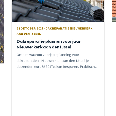
22 OKTOBER 2025 · DAKREPARATIE NIEUWERKERK
AAN DEN IJSSEL
Dakreparatie plannen voorjaar
Nieuwerkerk aan den IJssel
Ontdek waarom voorjaarsplanning voor
dakreparatie in Nieuwerkerk aan den IJssel je
duizenden euro&#8217;s kan besparen. Praktische
tips van een lokale dakdekker met 15 jaar ervaring.