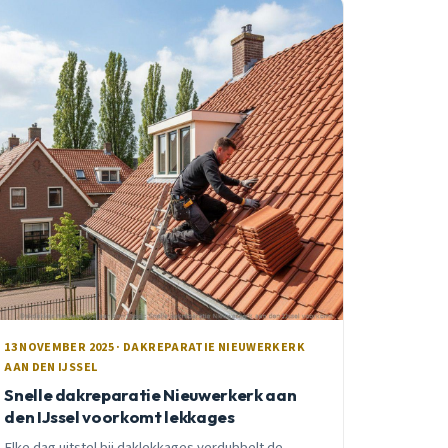
13 NOVEMBER 2025 · DAKREPARATIE NIEUWERKERK
AAN DEN IJSSEL
Snelle dakreparatie Nieuwerkerk aan
den IJssel voorkomt lekkages
Elke dag uitstel bij daklekkages verdubbelt de