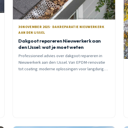
30 NOVEMBER 2025 · DAKREPARATIE NIEUWERKERK
AAN DEN IJSSEL
Dakgoot repareren Nieuwerkerk aan
den IJssel: wat je moet weten
Professioneel advies over dakgoot repareren in
Nieuwerkerk aan den IJssel. Van EPDM-renovatie
tot coating: moderne oplossingen voor langdurige
bescherming. Inclusief lokale tips en
praktijkvoorbeelden.