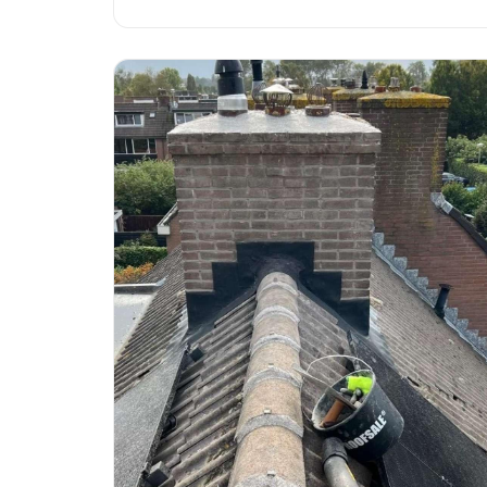
goedkoper uitpakken en hoe je €2.500 waterschade
voorkomt.