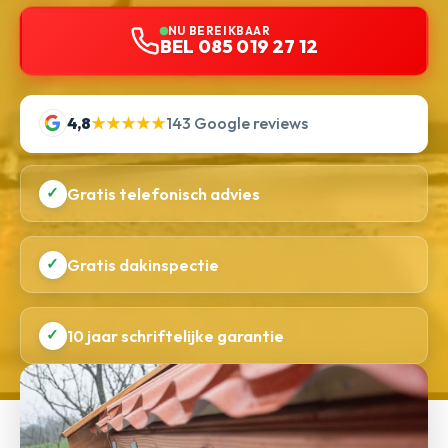
NU BEREIKBAAR
BEL 085 019 27 12
4,8
★★★★★
143 Google reviews
✓
Gratis telefonisch advies
✓
Gratis dakinspectie
✓
10 jaar schriftelijke garantie