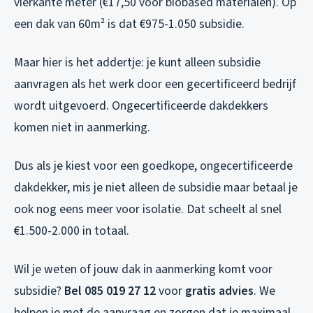
vierkante meter (€17,50 voor biobased materialen). Op
een dak van 60m² is dat €975-1.050 subsidie.
Maar hier is het addertje: je kunt alleen subsidie
aanvragen als het werk door een gecertificeerd bedrijf
wordt uitgevoerd. Ongecertificeerde dakdekkers
komen niet in aanmerking.
Dus als je kiest voor een goedkope, ongecertificeerde
dakdekker, mis je niet alleen de subsidie maar betaal je
ook nog eens meer voor isolatie. Dat scheelt al snel
€1.500-2.000 in totaal.
Wil je weten of jouw dak in aanmerking komt voor
subsidie?
Bel 085 019 27 12
voor
gratis advies
. We
helpen je met de aanvraag en zorgen dat je maximaal