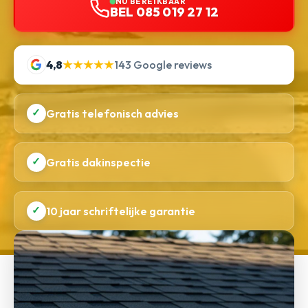
NU BEREIKBAAR
BEL 085 019 27 12
4,8
★★★★★
143 Google reviews
✓
Gratis telefonisch advies
✓
Gratis dakinspectie
✓
10 jaar schriftelijke garantie