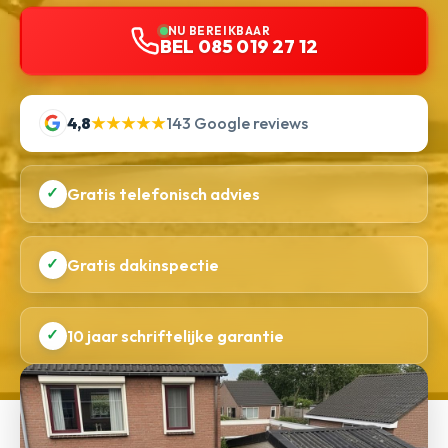
NU BEREIKBAAR
BEL 085 019 27 12
4,8
★★★★★
143 Google reviews
✓
Gratis telefonisch advies
✓
Gratis dakinspectie
✓
10 jaar schriftelijke garantie