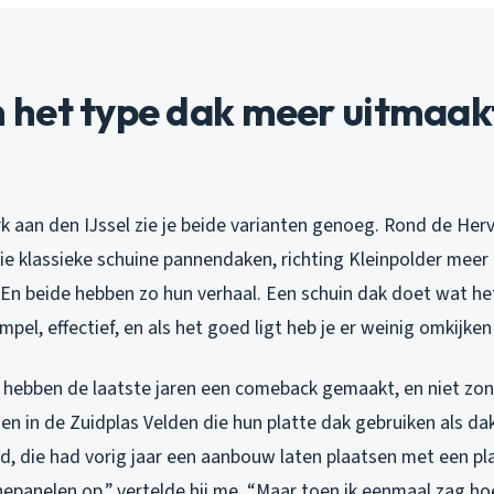
het type dak meer uitmaakt
rk aan den IJssel zie je beide varianten genoeg. Rond de He
ie klassieke schuine pannendaken, richting Kleinpolder me
 En beide hebben zo hun verhaal. Een schuin dak doet wat he
pel, effectief, en als het goed ligt heb je er weinig omkijken
 hebben de laatste jaren een comeback gemaakt, en niet zond
n in de Zuidplas Velden die hun platte dak gebruiken als da
and, die had vorig jaar een aanbouw laten plaatsen met een pla
nepanelen op,” vertelde hij me. “Maar toen ik eenmaal zag ho