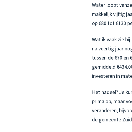
Water loopt vanze
makkelijk vijftig 
op €80 tot €130 pe
Wat ik vaak zie b
na veertig jaar n
tussen de €70 en 
gemiddeld €434.00
investeren in mate
Het nadeel? Je ku
prima op, maar voo
veranderen, bijvo
de gemeente Zuid