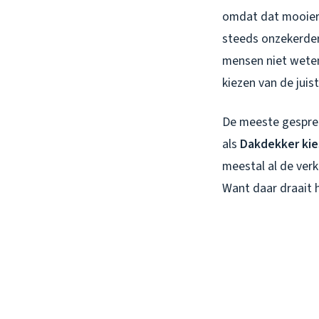
omdat dat mooier s
steeds onzekerder 
mensen niet weten:
kiezen van de juis
De meeste gesprekk
als
Dakdekker kies
meestal al de verk
Want daar draait h