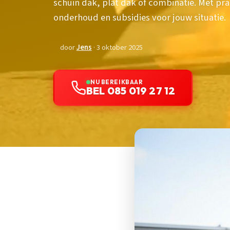
schuin dak, plat dak of combinatie. Met pr
onderhoud en subsidies voor jouw situatie.
door
Jens
· 3 oktober 2025
NU BEREIKBAAR
BEL 085 019 27 12