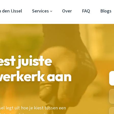
 den IJssel
Services
Over
FAQ
Blogs
L
st juiste
erkerk aan
l legt uit hoe je kiest tussen een