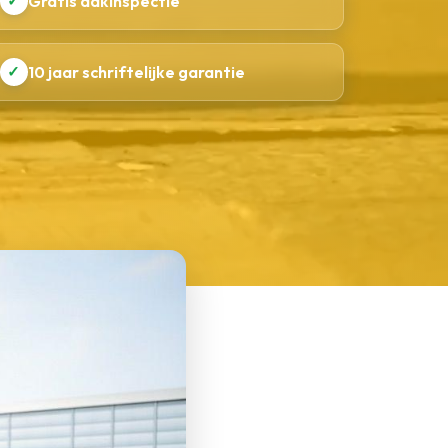
✓
Gratis dakinspectie
✓
10 jaar schriftelijke garantie