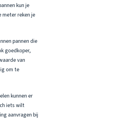
pannen kun je
e meter reken je
onnen pannen die
ook goedkoper,
-waarde van
dig om te
nelen kunnen er
ch iets wilt
ing aanvragen bij