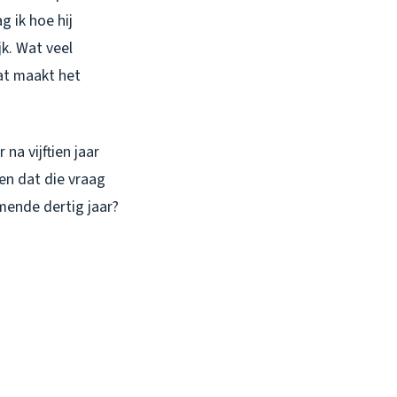
g ik hoe hij
jk. Wat veel
dat maakt het
a vijftien jaar
len dat die vraag
omende dertig jaar?