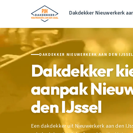
Dakdekker Nieuwerkerk aan
DAKDEKKER NIEUWERKERK AAN DEN IJSSE
Dakdekker kie
aanpak Nieuw
den IJssel
Een dakdekker uit Nieuwerkerk aan den IJsse