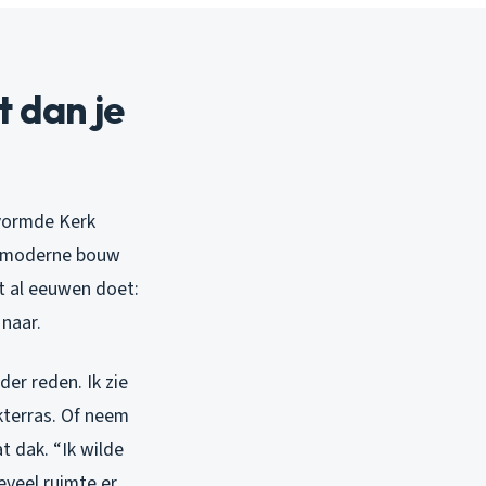
 dan je
rvormde Kerk
er moderne bouw
t al eeuwen doet:
 naar.
er reden. Ik zie
kterras. Of neem
t dak. “Ik wilde
eveel ruimte er